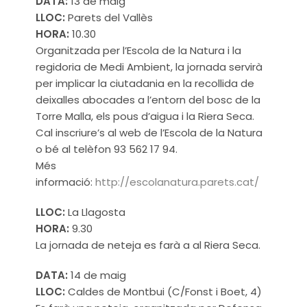
DATA:
13 de maig
LLOC:
Parets del Vallès
HORA:
10.30
Organitzada per l’Escola de la Natura i la
regidoria de Medi Ambient, la jornada servirà
per implicar la ciutadania en la recollida de
deixalles abocades a l’entorn del bosc de la
Torre Malla, els pous d’aigua i la Riera Seca.
Cal inscriure’s al web de l’Escola de la Natura
o bé al telèfon 93 562 17 94.
Més
informació:
http://escolanatura.parets.cat/
LLOC:
La Llagosta
HORA:
9.30
La jornada de neteja es farà a al Riera Seca.
DATA:
14 de maig
LLOC:
Caldes de Montbui (C/Fonst i Boet, 4)