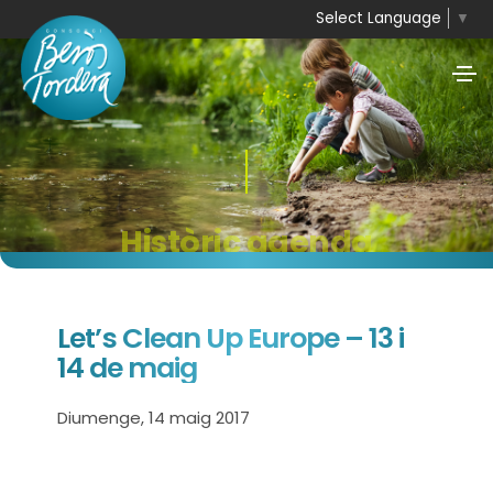
Select Language
▼
Històric agenda
Let’s Clean Up Europe – 13 i
14 de maig
Diumenge, 14 maig 2017