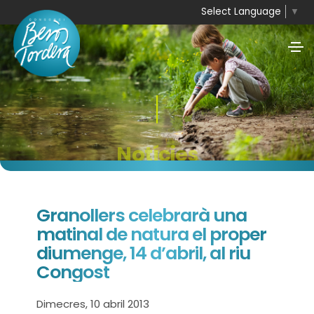
Select Language
▼
Notícies
Granollers celebrarà una
matinal de natura el proper
diumenge, 14 d’abril, al riu
Congost
Dimecres, 10 abril 2013