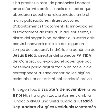
s’ha previst un matí de ponències i debats
amb diferents professionals del sector que
abordaran qüestions relacionades amb al
municipalització, les infraestructures
d’abastament i tractament i la innovació en
el tractament de l’aigua. En aquest sentit, i
dintre del segon bloc, dedicat a “Gestió dels
canvis i innovació del cicle de l’aigua en
temps de sequera”, tindrà lloc la ponència de
Jesús Belda
, director del projecte
PAITIDA
del Consorci, qui explicarà el paper que pot
desenvolupar la digitalització en tot el cicle
corresponent al sanejament de les aigües
residuals. Per assistir-hi, cal
inscripció prèvia
.
En segon lloc,
dissabte 9 de novembre
, a les
11 hores
, s’ha organitzat, juntament amb la
Fundació RIVUS, una visita guiada a l’
Estació
Depuradora d’Aigües Residuals Montornès