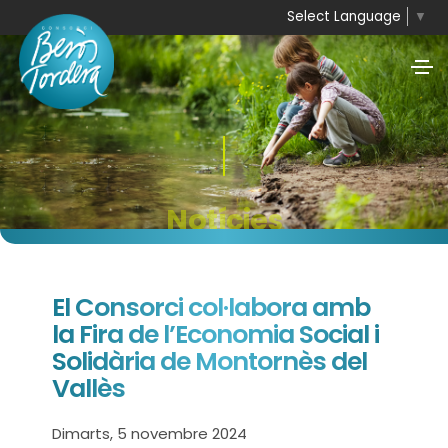
Select Language
▼
Notícies
El Consorci col·labora amb
la Fira de l’Economia Social i
Solidària de Montornès del
Vallès
Dimarts, 5 novembre 2024